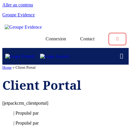
Aller au contenu
Groupe Evidence
Connexion
Contact
Home
»
Client Portal
Client Portal
[jetpackcrm_clientportal]
Neve
| Propulsé par
WordPress
Neve
| Propulsé par
WordPress