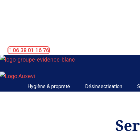
Aller
au
contenu
06 38 01 16 76
Hygiène & propreté
Désinsectisation
S
Ser